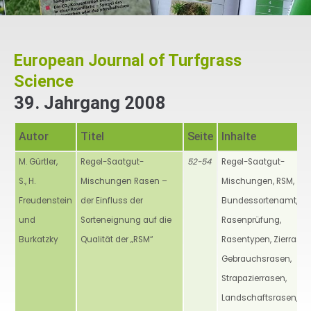
European Journal of Turfgrass
Science
39. Jahrgang 2008
Autor
Titel
Seite
Inhalte
M. Gürtler,
Regel-Saatgut-
52-54
Regel-Saatgut-
S., H.
Mischungen Rasen –
Mischungen, RSM,
Freudenstein
der Einfluss der
Bundessortenamt,
und
Sorteneignung auf die
Rasenprüfung,
Burkatzky
Qualität der „RSM“
Rasentypen, Zierrasen
Gebrauchsrasen,
Strapazierrasen,
Landschaftsrasen,