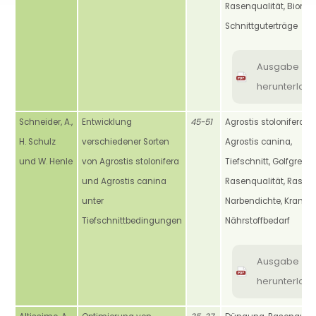
Rasenqualität, Bioma
Schnittguterträge
Ausgabe
herunterlad
Schneider, A.,
Entwicklung
45-51
Agrostis stolonifera,
H. Schulz
verschiedener Sorten
Agrostis canina,
und W. Henle
von Agrostis stolonifera
Tiefschnitt, Golfgreen,
und Agrostis canina
Rasenqualität, Rasenf
unter
Narbendichte, Krankhe
Tiefschnittbedingungen
Nährstoffbedarf
Ausgabe
herunterlad