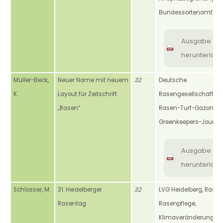
Bundessortenamt
Ausgabe
herunterlad
Müller-Beck,
Neuer Name mit neuem
32
Deutsche
K.
Layout für Zeitschrift
Rasengesellschaft, DR
„Rasen“
Rasen-Turf-Gazon,
Greenkeepers-Journal
Ausgabe
herunterlad
Schlosser, M.
31. Heidelberger
32
LVG Heidelberg, Rasen
Rasentag
Rasenpflege,
Klimaveränderung,