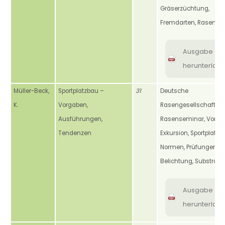
Gräserzüchtung,
Fremdarten, Rasenpfl
Ausgabe
herunterlad
Müller-Beck,
Sportplatzbau –
31
Deutsche
K.
Vorgaben,
Rasengesellschaft, DR
Ausführungen,
Rasenseminar, Vorträ
Tendenzen
Exkursion, Sportplatzb
Normen, Prüfungen,
Belichtung, Substrate
Ausgabe
herunterlad