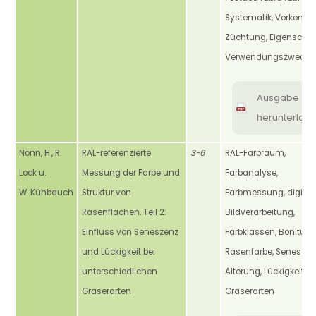
Systematik, Vorkomm
Züchtung, Eigenschaf
Verwendungszweck
Ausgabe
herunterlad
Nonn, H., R.
RAL-referenzierte
3-6
RAL-Farbraum,
Lock u.
Messung der Farbe und
Farbanalyse,
W. Kühbauch
Struktur von
Farbmessung, digital
Rasenflächen. Teil 2:
Bildverarbeitung,
Einfluss von Seneszenz
Farbklassen, Boniture
und Lückigkeit bei
Rasenfarbe, Seneszen
unterschiedlichen
Alterung, Lückigkeit,
Gräserarten
Gräserarten