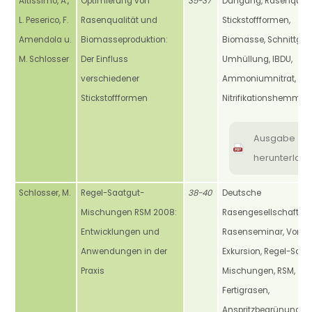
Altissimo, A.,
Optimierung von
35-37
Düngung, Rasenqualit
L. Peserico, F.
Rasenqualität und
Stickstoffformen,
Amendola u.
Biomasseproduktion:
Biomasse, Schnittgut,
M. Schlosser
Der Einfluss
Umhüllung, IBDU,
verschiedener
Ammoniumnitrat,
Stickstoffformen
Nitrifikationshemmer
Ausgabe
herunterlad
Schlosser, M.
Regel-Saatgut-
38-40
Deutsche
Mischungen RSM 2008:
Rasengesellschaft, DR
Entwicklungen und
Rasenseminar, Vorträ
Anwendungen in der
Exkursion, Regel-Saat
Praxis
Mischungen, RSM,
Fertigrasen,
Anspritzbegrünung,