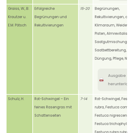
Graiss, W., B.
Erfolgreiche
15-20
Begrünungen,
Krautzer u.
Begrünungen und
Rekultivierungen, alpi
E.M. Pötsch
Rekultivierungen
Klimaraum, Weideflä
Pisten, Almrevitalisier
Saatgutmischungen,
Saatbettbereitung,
Düngung, Pflege, Nut
Ausgabe
herunterlad
Schulz, H.
Rot-Schwingel – Ein
7-14
Rot-Schwingel, Festu
feines Rasengras mit
rubra, Festuca commu
Schattenseiten
Festuca nigrescens,
Festuca trichophylla,
Festuca rubra rubra,