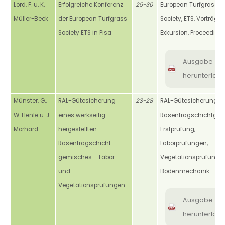
Lord, F. u. K.
Erfolgreiche Konferenz
29-30
European Turfgrass
Müller-Beck
der European Turfgrass
Society, ETS, Vorträge,
Society ETS in Pisa
Exkursion, Proceeding
Ausgabe
herunterlad
Münster, G.,
RAL-Gütesicherung
23-28
RAL-Gütesicherung,
W. Henle u. J.
eines werkseitig
Rasentragschichtgem
Morhard
hergestellten
Erstprüfung,
Rasentragschicht-
Laborprüfungen,
gemisches – Labor-
Vegetationsprüfungen
und
Bodenmechanik
Vegetationsprüfungen
Ausgabe
herunterlad