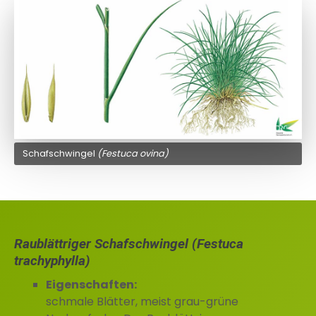
Schafschwingel
(Festuca ovina)
Raublättriger Schafschwingel (Festuca
trachyphylla)
Eigenschaften:
schmale Blätter, meist grau-grüne