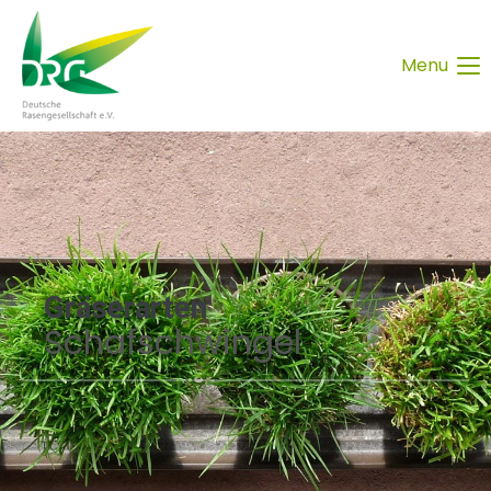
Menu
Gräserarten
Schafschwingel