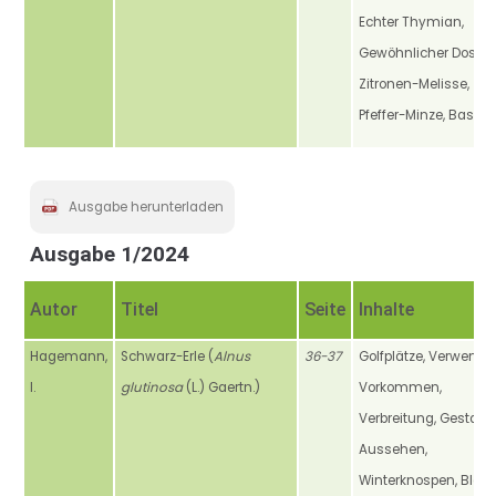
Echter Thymian,
Gewöhnlicher Dost,
Zitronen-Melisse,
Pfeffer-Minze, Basili
Ausgabe herunterladen
Ausgabe 1/2024
Autor
Titel
Seite
Inhalte
Hagemann,
Schwarz-Erle (
Alnus
36-37
Golfplätze, Verwendu
I.
glutinosa
(L.) Gaertn.)
Vorkommen,
Verbreitung, Gestalt,
Aussehen,
Winterknospen, Blätte