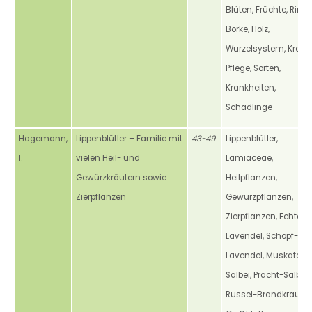
Blüten, Früchte, Rinde
Borke, Holz,
Wurzelsystem, Krone,
Pflege, Sorten,
Krankheiten,
Schädlinge
Hagemann,
Lippenblütler – Familie mit
43-49
Lippenblütler,
I.
vielen Heil- und
Lamiaceae,
Gewürzkräutern sowie
Heilpflanzen,
Zierpflanzen
Gewürzpflanzen,
Zierpflanzen, Echter
Lavendel, Schopf-
Lavendel, Muskatelle
Salbei, Pracht-Salbei,
Russel-Brandkraut,