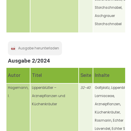
Storchschnabel,
Aschgrauer
Storchschnabel
Ausgabe herunterladen
Ausgabe 2/2024
Autor
Titel
Seite
Inhalte
Hagemann,
Lippenblütler –
32-40
Golfplatz, Lippenblütle
I.
Arzneipflanzen und
Lamiaceae,
Küchenkräuter
Arzneipflanzen,
Küchenkräuter,
Rosmarin, Echter
Lavendel, Echter Salbe