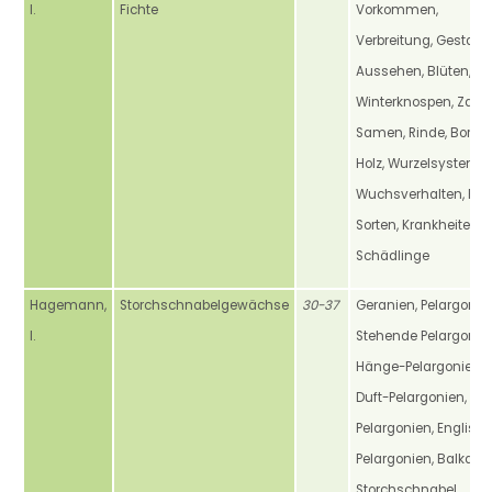
I.
Fichte
Vorkommen,
Verbreitung, Gestalt,
Aussehen, Blüten,
Winterknospen, Zapfe
Samen, Rinde, Borke,
Holz, Wurzelsystem,
Wuchsverhalten, Pfle
Sorten, Krankheiten,
Schädlinge
Hagemann,
Storchschnabelgewächse
30-37
Geranien, Pelargonie
I.
Stehende Pelargonien
Hänge-Pelargonien,
Duft-Pelargonien, Ede
Pelargonien, Englisc
Pelargonien, Balkan-
Storchschnabel,