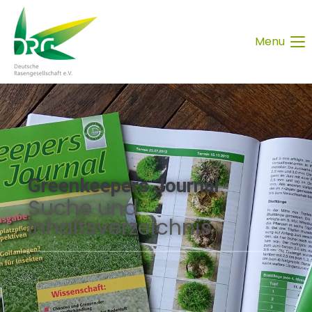
Menu
Greenkeepers Journal
Suche und
Inhaltsverzeichnis