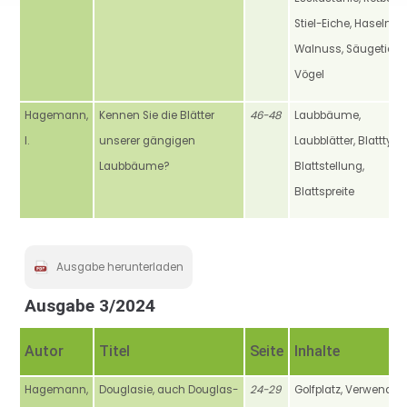
Stiel-Eiche, Haselnus
Walnuss, Säugetiere,
Vögel
Hagemann,
Kennen Sie die Blätter
46-48
Laubbäume,
I.
unserer gängigen
Laubblätter, Blatttype
Laubbäume?
Blattstellung,
Blattspreite
Ausgabe herunterladen
Ausgabe 3/2024
Autor
Titel
Seite
Inhalte
Hagemann,
Douglasie, auch Douglas-
24-29
Golfplatz, Verwendun