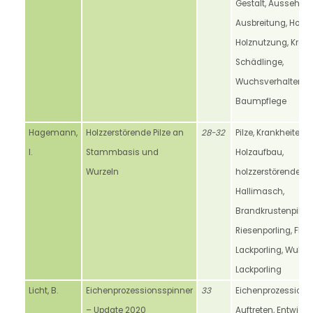
Gestalt, Aussehen,
Ausbreitung, Holz,
Holznutzung, Krank
Schädlinge,
Wuchsverhalten,
Baumpflege
Hagemann,
Holzzerstörende Pilze an
28-32
Pilze, Krankheiten,
I.
Stammbasis und
Holzaufbau,
Wurzeln
holzzerstörende Pil
Hallimasch,
Brandkrustenpilz,
Riesenporling, Flac
Lackporling, Wulsti
Lackporling
Licht, B.
Eichenprozessionsspinner
33
Eichenprozessions
– Update 2020
Auftreten, Entwickl