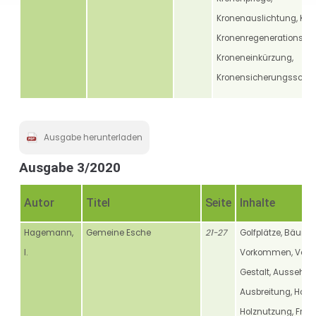
Kronenauslichtung, Kap
Kronenregenerationssch
Kroneneinkürzung,
Kronensicherungsschni
Ausgabe herunterladen
Ausgabe 3/2020
Autor
Titel
Seite
Inhalte
Hagemann,
Gemeine Esche
21-27
Golfplätze, Bäume,
I.
Vorkommen, Verbr
Gestalt, Aussehen
Ausbreitung, Holz,
Holznutzung, Früch