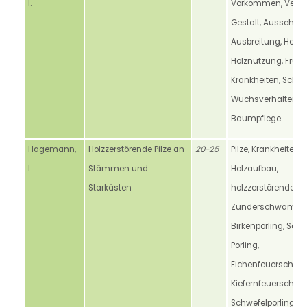
I.
Vorkommen, Verbre
Gestalt, Aussehen,
Ausbreitung, Holz,
Holznutzung, Früch
Krankheiten, Schäd
Wuchsverhalten,
Baumpflege
Hagemann,
Holzzerstörende Pilze an
20-25
Pilze, Krankheiten,
I.
Stämmen und
Holzaufbau,
Starkästen
holzzerstörende Pil
Zunderschwamm,
Birkenporling, Sch
Porling,
Eichenfeuerschw
Kiefernfeuerschw
Schwefelporling, Zo