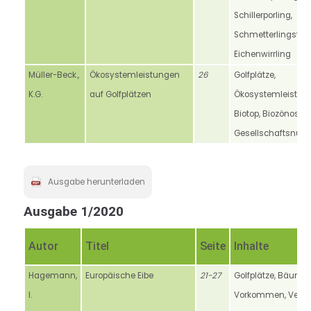
Schillerporling,
Schmetterlingstra
Eichenwirrling
Müller-Beck.,
Ökosystemleistungen
26
Golfplätze,
K.G.
auf Golfplätzen
Ökosystemleistung
Biotop, Biozönose,
Gesellschaftsnutz
Ausgabe herunterladen
Ausgabe 1/2020
Autor
Titel
Seite
Inhalte
Hagemann,
Europäische Eibe
21-27
Golfplätze, Bäume,
I.
Vorkommen, Verbre