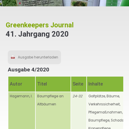
Greenkeepers Journal
41. Jahrgang 2020
Ausgabe herunterladen
Ausgabe 4/2020
Autor
Titel
Seite
Inhalte
Hagemann, I.
Baumpflege an
24-32
Golfplätze, Bäume,
Altbäumen
Verkehrssicherheit,
Pflegemaßnahmen, ZT
Baumpflege, Schadstuf
Kronenpflege,