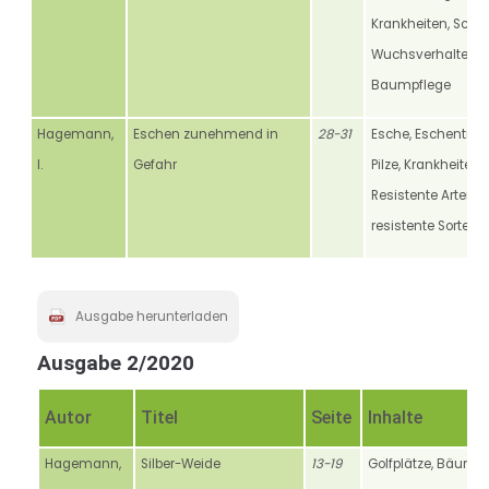
Krankheiten, Schäd
Wuchsverhalten,
Baumpflege
Hagemann,
Eschen zunehmend in
28-31
Esche, Eschentrieb
I.
Gefahr
Pilze, Krankheiten,
Resistente Arten,
resistente Sorten
Ausgabe herunterladen
Ausgabe 2/2020
Autor
Titel
Seite
Inhalte
Hagemann,
Silber-Weide
13-19
Golfplätze, Bäume,