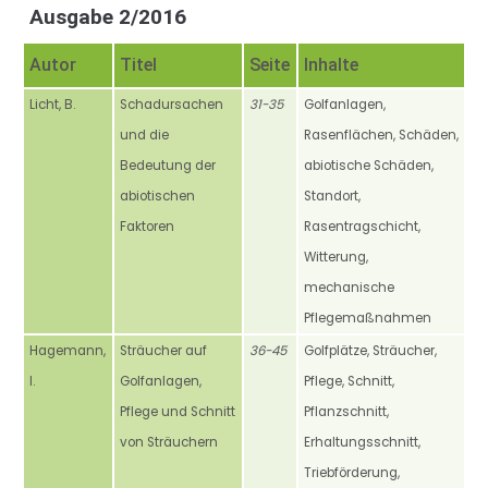
Ausgabe 2/2016
Autor
Titel
Seite
Inhalte
Licht, B.
Schadursachen
31-35
Golfanlagen,
und die
Rasenflächen, Schäden,
Bedeutung der
abiotische Schäden,
abiotischen
Standort,
Faktoren
Rasentragschicht,
Witterung,
mechanische
Pflegemaßnahmen
Hagemann,
Sträucher auf
36-45
Golfplätze, Sträucher,
I.
Golfanlagen,
Pflege, Schnitt,
Pflege und Schnitt
Pflanzschnitt,
von Sträuchern
Erhaltungsschnitt,
Triebförderung,