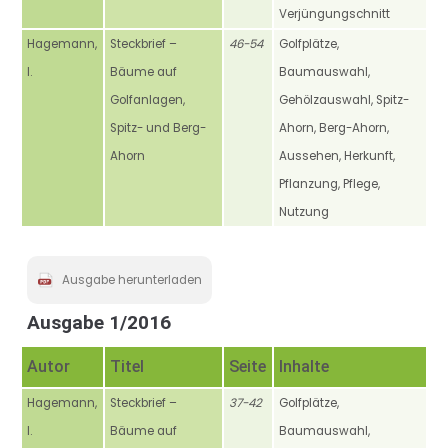
Verjüngungschnitt
Hagemann,
Steckbrief –
46-54
Golfplätze,
I.
Bäume auf
Baumauswahl,
Golfanlagen,
Gehölzauswahl, Spitz-
Spitz- und Berg-
Ahorn, Berg-Ahorn,
Ahorn
Aussehen, Herkunft,
Pflanzung, Pflege,
Nutzung
Ausgabe herunterladen
Ausgabe 1/2016
Autor
Titel
Seite
Inhalte
Hagemann,
Steckbrief –
37-42
Golfplätze,
I.
Bäume auf
Baumauswahl,