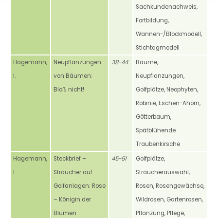
Sachkundenachweis,
Fortbildung,
Wannen-/Blockmodell,
Stichtagmodell
Hagemann,
Neupflanzungen
38-44
Bäume,
I.
von Bäumen:
Neupflanzungen,
Bloß nicht!
Golfplätze, Neophyten,
Robinie, Eschen-Ahorn,
Götterbaum,
Spätblühende
Traubenkirsche
Hagemann,
Steckbrief –
45-51
Golfplätze,
I.
Sträucher auf
Sträucherauswahl,
Golfanlagen: Rose
Rosen, Rosengewächse,
– Königin der
Wildrosen, Gartenrosen,
Blumen
Pflanzung, Pflege,