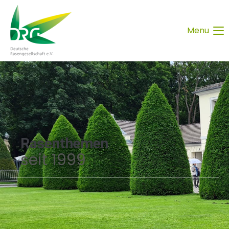
Menu
Rasenthemen
seit 1999