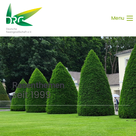
Menu
Rasenthemen
seit 1999