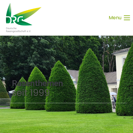
Menu
Rasenthemen
seit 1999