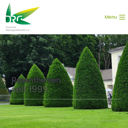
Menu
Rasenthemen
seit 1999