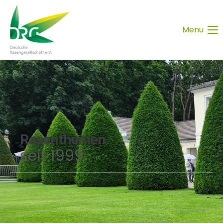
Menu
Rasenthemen
seit 1999