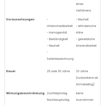
eines
Verfahrens
Voraussetzungen
-
- Neuheit
Unterscheidbarkeit
- erfinderische
- Homogenität
Höhe
- Beständigkeit
- gewerbliche
- Neuheit
Anwendbarkeit
-
Sortenbezeichnung
Dauer
25 oder 30 Jahre
20 Jahre
(rückwirkend ab
Anmeldetag)
Wirkungsbeschränkung
Züchterprivileg
keine
Nachbauprivileg
Ausnahmen