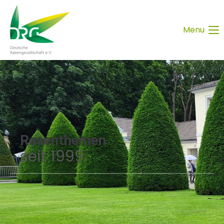
Menu
Rasenthemen
seit 1999