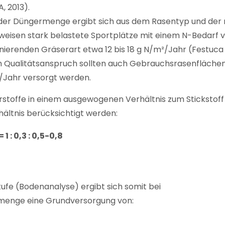
, 2013).
g der Düngermenge ergibt sich aus dem Rasentyp und der 
eisen stark belastete Sportplätze mit einem N-Bedarf von
ierenden Gräserart etwa 12 bis 18 g N/m²/Jahr (Festuca 
ach Qualitätsanspruch sollten auch Gebrauchsrasenfläch
²/Jahr versorgt werden.
toffe in einem ausgewogenen Verhältnis zum Stickstoff ap
ltnis berücksichtigt werden:
 1 : 0,3 : 0,5-0,8
fe (Bodenanalyse) ergibt sich somit bei
esmenge eine Grundversorgung von: