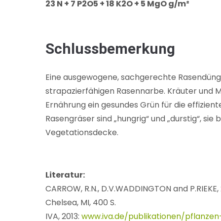
23 N + 7 P2O5 + 18 K2O + 5 MgO g/m²
Schlussbemerkung
Eine ausgewogene, sachgerechte Rasendüngun
strapazierfähigen Rasennarbe. Kräuter und M
Ernährung ein gesundes Grün für die effizien
Rasengräser sind „hungrig“ und „durstig“, sie
Vegetationsdecke.
Literatur:
CARROW, R.N., D.V.WADDINGTON and P.RIEKE, 2
Chelsea, MI, 400 S.
IVA, 2013:
www.iva.de/publikationen/pflanze