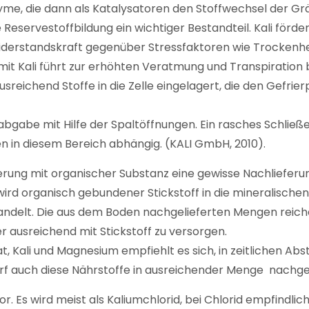
me, die dann als Katalysatoren den Stoffwechsel der Gräs
 Reservestoffbildung ein wichtiger Bestandteil. Kali för
derstandskraft gegenüber Stressfaktoren wie Trockenheit,
mit Kali führt zur erhöhten Veratmung und Transpiration
sreichend Stoffe in die Zelle eingelagert, die den Gefrier
bgabe mit Hilfe der Spaltöffnungen. Ein rasches Schließe
n in diesem Bereich abhängig. (KALI GmbH, 2010).
rung mit organischer Substanz eine gewisse Nachlieferun
wird organisch gebundener Stickstoff in die mineralisch
elt. Die aus dem Boden nachgelieferten Mengen reiche
r ausreichend mit Stickstoff zu versorgen.
 Kali und Magnesium empfiehlt es sich, in zeitlichen Abstä
rf auch diese Nährstoffe in ausreichender Menge nachg
r. Es wird meist als Kaliumchlorid, bei Chlorid empfindlic