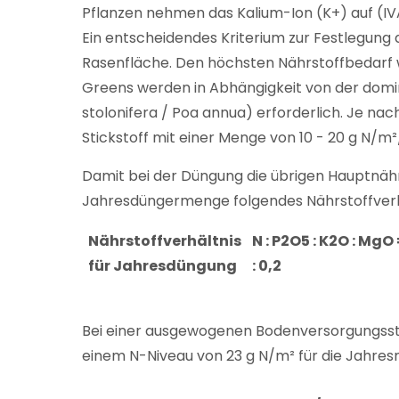
Pflanzen nehmen das Kalium-Ion (K+) auf (IVA
Ein entscheidendes Kriterium zur Festlegun
Rasenfläche. Den höchsten Nährstoffbedarf w
Greens werden in Abhängigkeit von der domin
stolonifera / Poa annua) erforderlich. Je n
Stickstoff mit einer Menge von 10 - 20 g N/m
Damit bei der Düngung die übrigen Hauptnährs
Jahresdüngermenge folgendes Nährstoffverhä
Nährstoffverhältnis
N : P2O5 : K2O : MgO =
für Jahresdüngung
: 0,2
Bei einer ausgewogenen Bodenversorgungsstu
einem N-Niveau von 23 g N/m² für die Jahr