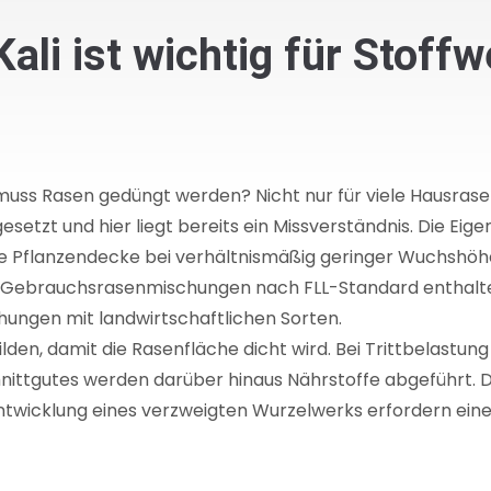
li ist wichtig für Stoff
 muss Rasen gedüngt werden? Nicht nur für viele Hausrasen
etzt und hier liegt bereits ein Missverständnis. Die Eige
te Pflanzendecke bei verhältnismäßig geringer Wuchshöh
und Gebrauchsrasenmischungen nach FLL-Standard enthalte
hungen mit landwirtschaftlichen Sorten.
bilden, damit die Rasenfläche dicht wird. Bei Trittbela
hnittgutes werden darüber hinaus Nährstoffe abgeführt. 
Entwicklung eines verzweigten Wurzelwerks erfordern ei