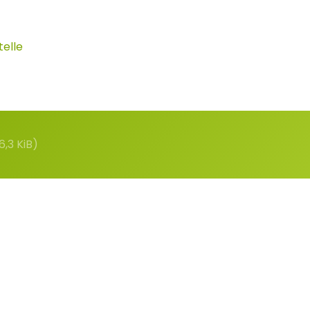
elle
Kontakt
6,3 KiB)
Deutsche Rasengesellschaft (DRG) e.V
Haus der Landschaft
Alexander-von-Humboldt-Straße 4
53604 Bad Honnef
02224 7707 90
02224 7707 923
info@rasengesellschaft.de