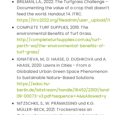
BRILMAN, L.A., 2022: The Turfgrass Challenge –
Documenting the value of a crop that doesn’t
feed the world. Handout 14. ITRC.
https://itrc2022.org/fileadmin/user_upload
COMPLETE TURF SUPPLIES, 2016: The
environmental Benefits of Turf Grass.
http://completeturfsupplies.com.au/turf-
perth-wa/the-environmental-benefits-of-
turf-grass
/
IGNATIEVA, M., D. HAASE, D. DUSHKOVA und A.
HAASE, 2020: Lawns in Cities - From a
Globalized Urban Green Space Phenomenon
to Sustainable Nature-Based Solutions.
https://edoc.hu-
berlin.de/bitstream/handle/18452/23101/land-
09-00073-v3.pdf?sequence=4&isAllowed=y
NITZSCHKE, S., W. PRÄMASSING und K.G.
MÜLLER-BECK, 2021: Trockenstress an