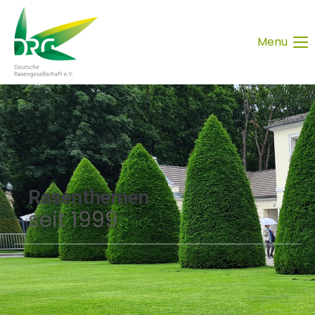
Menu
Rasenthemen
seit 1999