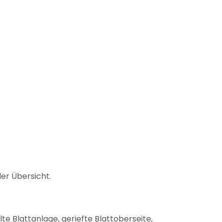
der Übersicht.
lte Blattanlage, geriefte Blattoberseite,