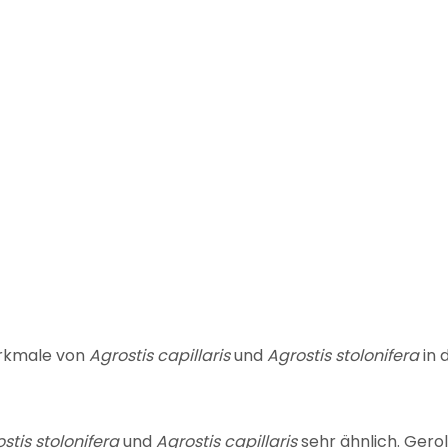
rkmale von
Agrostis capillaris
und
Agrostis stolonifera
in 
stis stolonifera
und
Agrostis capillaris
sehr ähnlich. Gerol