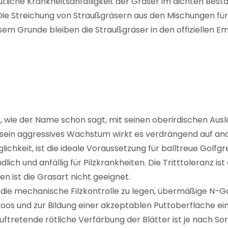
iche Krankheitsanfälligkeit der Gräser im dichten Besta
Die Streichung von Straußgräsern aus den Mischungen für
sem Grunde bleiben die Straußgräser in den offiziellen 
t, wie der Name schon sagt, mit seinen oberirdischen Aus
h sein aggressives Wachstum wirkt es verdrängend auf an
lichkeit, ist die ideale Voraussetzung für balltreue Golf
ich und anfällig für Pilzkrankheiten. Die Tritttoleranz ist
n ist die Grasart nicht geeignet.
 die mechanische Filzkontrolle zu legen, übermäßige N-G
oos und zur Bildung einer akzeptablen Puttoberfläche ein
t auftretende rötliche Verfärbung der Blätter ist je nach 