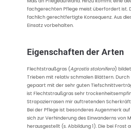
Maß an Pflegeaufwand. Hinzu kommt eine deutl
fachgerechten Pflege meist überfordert ist. 
fachlich gerechtfertigte Konsequenz. Aus die
Einsatz vorbehalten.
Eigenschaften der Arten
Flechtstraußgras (
Agrostis stolonifera
) bilde
Trieben mit relativ schmalen Blättern. Durc
gepaart mit der sehr guten Tiefschnittverträg
ist Flechtstraußgras sehr trockenheitsempfindl
Strapazierrasen mir auftretenden Scherkräfte
Bei der Pflege ist besonderes Augenmerk auf
sich zur Verhinderung des Einwanderns von M
herausgestellt (s. Abbildung 1). Die bei Fros