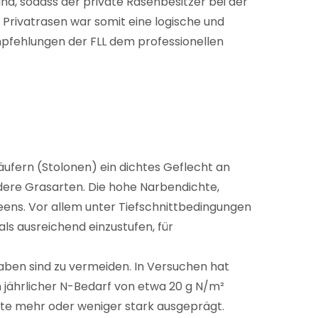
nd, sodass der private Rasenbesitzer bei der
 Privatrasen war somit eine logische und
Empfehlungen der FLL dem professionellen
läufern (Stolonen) ein dichtes Geflecht an
dere Grasarten. Die hohe Narbendichte,
greens. Vor allem unter Tiefschnittbedingungen
 als ausreichend einzustufen, für
aben sind zu vermeiden. In Versuchen hat
 jährlicher N-Bedarf von etwa 20 g N/m²
Sorte mehr oder weniger stark ausgeprägt.