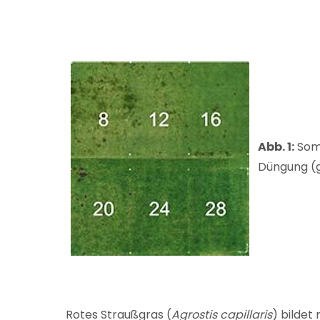
Abb. 1:
Som
Düngung (g
Rotes Straußgras (
Agrostis capillaris
) bildet