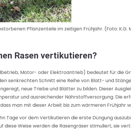
orbenen Pflanzenteile im zeitigen Frühjahr. (Foto: K.G. 
nen Rasen vertikutieren?
etrieb, Motor- oder Elektroantrieb) bedeutet für die Grä
en senkrechten Schnitt eine Reihe von Blatt- und Stänge
eregt, neue Triebe und Blätter zu bilden. Dieser Ausgle
eratur und ausreichender Nährstoffversorgung. Die er
odass man mit dieser Arbeit bis zum wärmeren Frühjahr wa
zehn Tage vor dem Vertikutieren die erste Düngung auszub
diese Weise werden die Rasengräser stimuliert, sie vertr