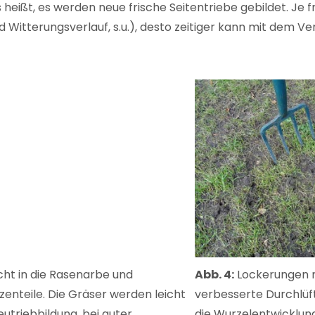
heißt, es werden neue frische Seitentriebe gebildet. Je
itterungsverlauf, s.u.), desto zeitiger kann mit dem V
ht in die Rasenarbe und
Abb. 4:
Lockerungen m
enteile. Die Gräser werden leicht
verbesserte Durchlüf
utriebbildung, bei guter
die Wurzelentwicklung