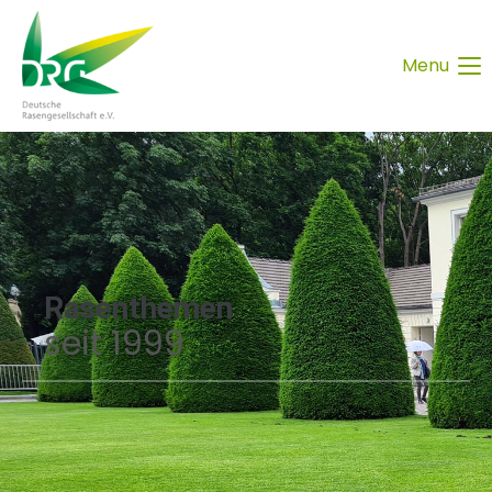
Menu
Rasenthemen
seit 1999