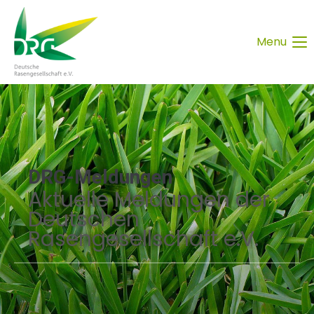
Menu
DRG-Meldungen
Aktuelle Meldungen der
Deutschen
Rasengesellschaft e.V.