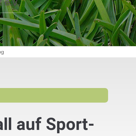
 e.V.
ng
l auf Sport-