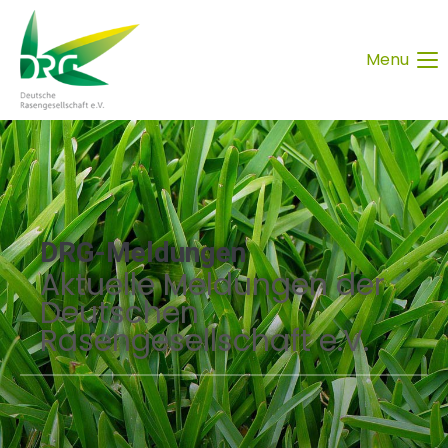
Menu
DRG-Meldungen
Aktuelle Meldungen der
Deutschen
Rasengesellschaft e.V.