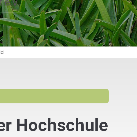
 e.V.
ld
er Hochschule