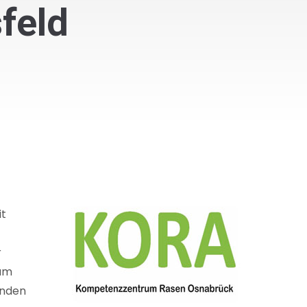
feld
it
r
rum
enden