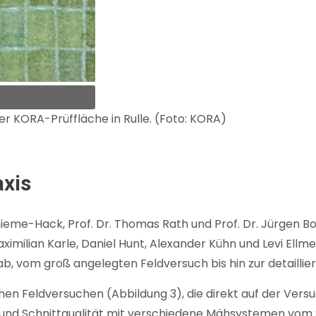
 KORA-Prüffläche in Rulle. (Foto: KORA)
axis
hieme-Hack, Prof. Dr. Thomas Rath und Prof. Dr. Jürgen Bo
ximilian Karle, Daniel Hunt, Alexander Kühn und Levi El
, vom groß angelegten Feldversuch bis hin zur detaillie
ahen Feldversuchen (Abbildung 3), die direkt auf der Ver
 und Schnittqualität mit verschiedene Mähsystemen vom S