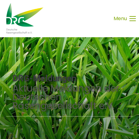
Menu
DRG-Meldungen
Aktuelle Meldungen der
Deutschen
Rasengesellschaft e.V.