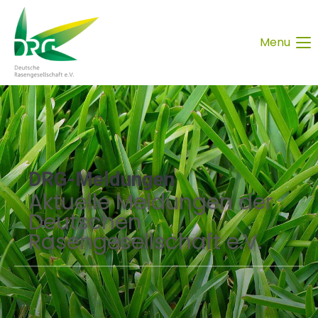
Menu
DRG-Meldungen
Aktuelle Meldungen der
Deutschen
Rasengesellschaft e.V.