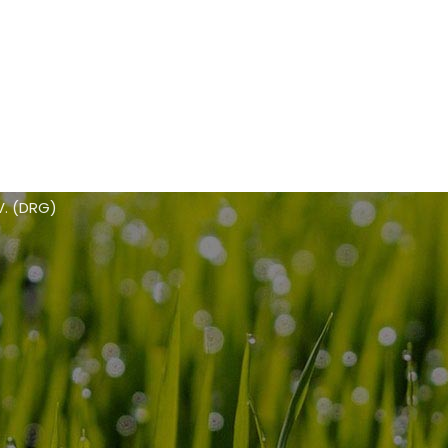
Haus der Landschaft
Alexander-von-Humboldt-Straße 4
53604 Bad Honnef
02224 7707 90
02224 7707 923
info@rasengesellschaft.de
V. (DRG)