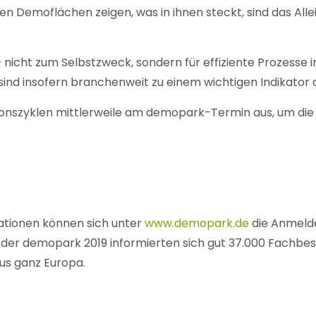
n Demoflächen zeigen, was in ihnen steckt, sind das All
icht zum Selbstzweck, sondern für effiziente Prozesse 
nd insofern branchenweit zu einem wichtigen Indikator 
ationszyklen mittlerweile am demopark-Termin aus, um die
sationen können sich unter
www.demopark.de
die Anmelde
f der demopark 2019 informierten sich gut 37.000 Fachb
us ganz Europa.
Kontakt
Deutsche Rasengesellschaft (DRG) e.V