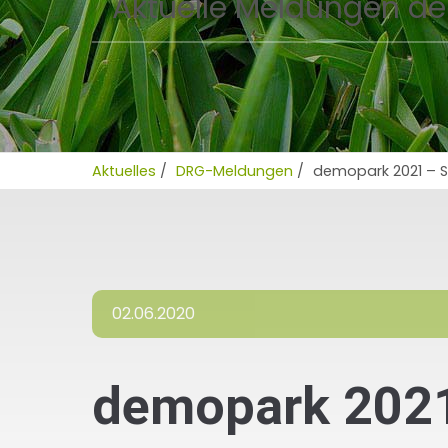
Aktuelle Meldungen de
Aktuelles
/
DRG-Meldungen
/
demopark 2021 – St
02.06.2020
demopark 2021 