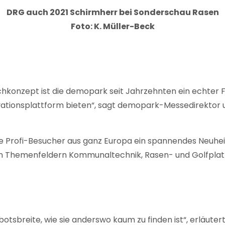
DRG auch 2021
Schirmherr bei Sonderschau Rasen
Foto: K. Müller-Beck
hkonzept ist die demopark seit Jahrzehnten ein echter Fi
novationsplattform bieten“, sagt demopark-Messedirekto
e Profi-Besucher aus ganz Europa ein spannendes Neuhe
n Themenfeldern Kommunaltechnik, Rasen- und Golfplat
botsbreite, wie sie anderswo kaum zu finden ist“, erläute