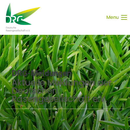
Menu
DRG-Meldungen
Aktuelle Meldungen der
Deutschen
Rasengesellschaft e.V.