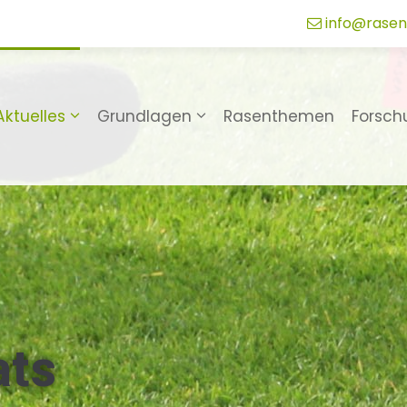
info@rasen
Aktuelles
Grundlagen
Rasenthemen
Forsch
ats