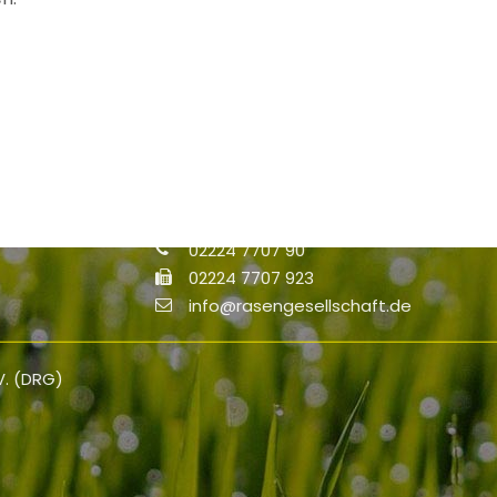
Kontakt
Deutsche Rasengesellschaft (DRG) e.V
Haus der Landschaft
Alexander-von-Humboldt-Straße 4
53604 Bad Honnef
02224 7707 90
02224 7707 923
info@rasengesellschaft.de
V. (DRG)